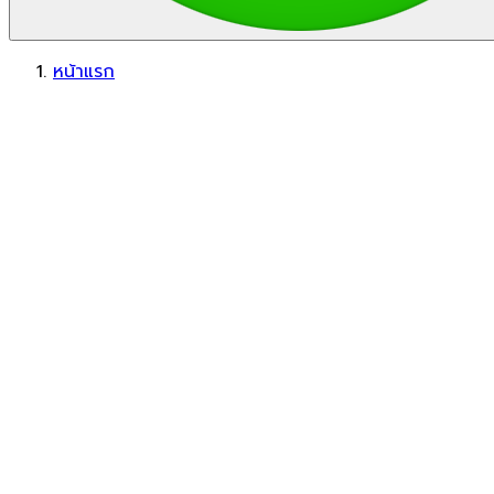
หน้าแรก