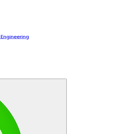
 Engineering